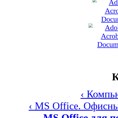
К
‹ Компь
‹ MS Office. Офис
MS Office для п