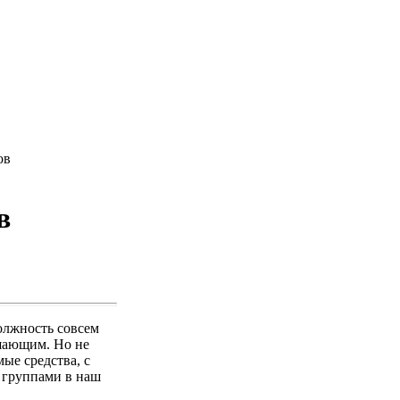
ов
в
олжность совсем
шающим. Но не
ые средства, с
 группами в наш