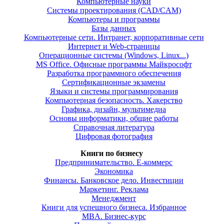
Компьютерные науки
Системы проектирования (CAD/CAM)
Компьютеры и программы
Базы данных
Компьютерные сети. Интранет, корпоративные сети
Интернет и Web-страницы
Операционные системы (Windows, Linux...)
MS Office. Офисные программы Майкрософт
Разработка программного обеспечения
Сертификационные экзамены
Языки и системы программирования
Компьютерная безопасность. Хакерство
Графика, дизайн, мультимедиа
Основы информатики, общие работы
Справочная литература
Цифровая фотография
Книги по бизнесу
Предпринимательство. Е-коммерс
Экономика
Финансы. Банковское дело. Инвестиции
Маркетинг. Реклама
Менеджмент
Книги для успешного бизнеса. Избранное
MBA. Бизнес-курс