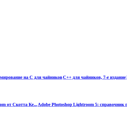
мирование на C для чайников
C++ для чайников, 7-е издание
om от Скотта Ке...
Adobe Photoshop Lightroom 5: справочник по