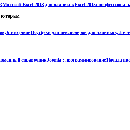
3
Microsoft Excel 2013 для чайников
Excel 2013: профессионал
ьютерам
в, 6-е издание
Ноутбуки для пенсионеров для чайников, 3-е и
арманный справочник
Joomla!: программирование
Начала пр