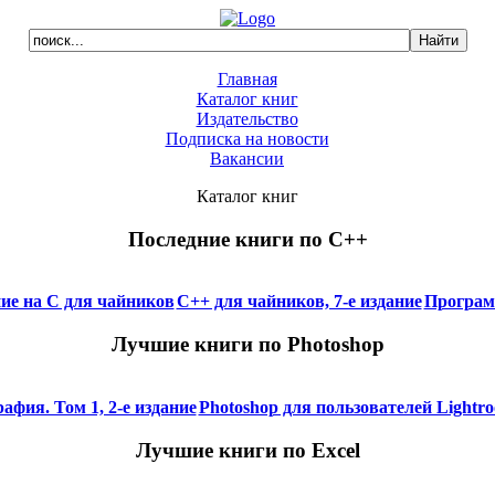
Главная
Каталог книг
Издательство
Подписка на новости
Вакансии
Каталог книг
Последние книги по C++
е на C для чайников
C++ для чайников, 7-е издание
Програм
Лучшие книги по Photoshop
фия. Том 1, 2-е издание
Photoshop для пользователей Lightro
Лучшие книги по Excel