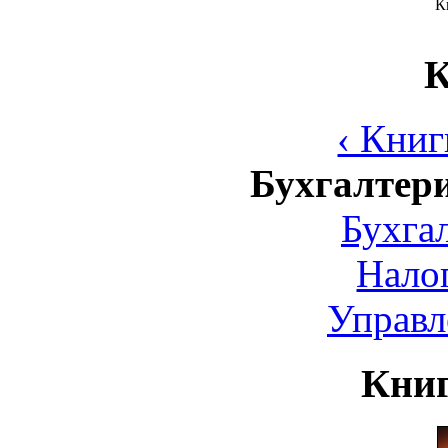
К
К
‹ Книг
Бухгалтери
Бухга
Нало
Управл
Книг