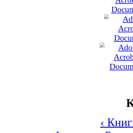
К
‹ Книг