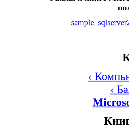
по
sample_sqlserver
К
‹ Компь
‹ Б
Micros
Книг