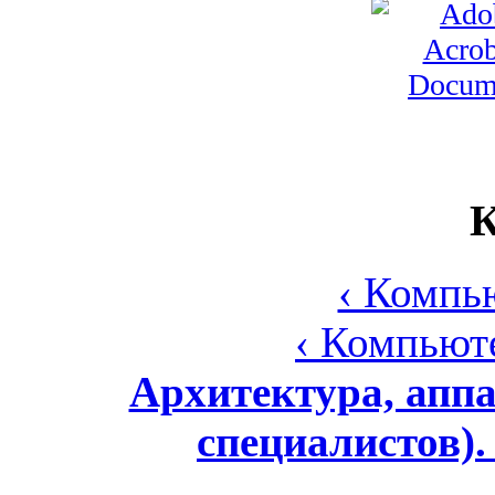
К
‹ Компь
‹ Компьют
Архитектура, аппа
специалистов).