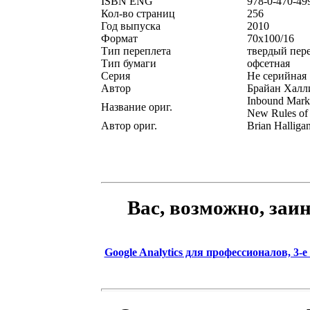
ISBN ENG
978-0-470-49
Кол-во страниц
256
Год выпуска
2010
Формат
70x100/16
Тип переплета
твердый пер
Тип бумаги
офсетная
Серия
Не серийная
Автор
Брайан Халл
Inbound Marke
Название ориг.
New Rules of 
Автор ориг.
Brian Halliga
Вас, возможно, заи
Google Analytics для профессионалов, 3-е