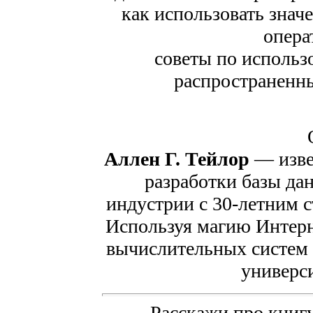
как использовать знач
опера
советы по исполь
распространенн
Аллен Г. Тейлор
— извес
разработки базы да
индустрии с 30-летним с
Используя магию Интерн
вычислительных систем 
универси
Расскажи про книгу