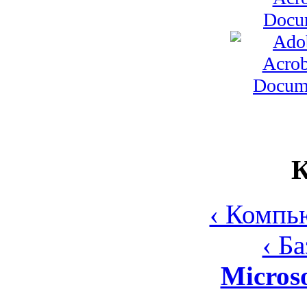
К
‹ Компь
‹ Б
Micros