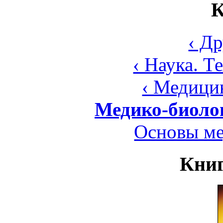
К
‹ Д
‹ Наука. Т
‹ Медици
Медико-биоло
Основы ме
Книг