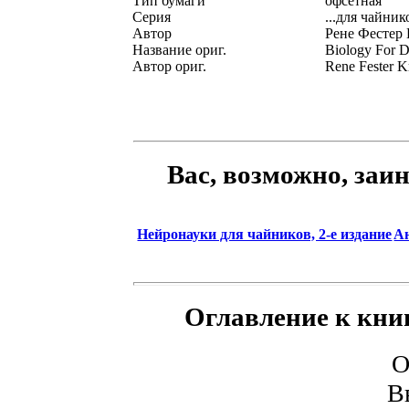
Тип бумаги
офсетная
Серия
...для чайник
Автор
Рене Фестер
Название ориг.
Biology For D
Автор ориг.
Rene Fester K
Вас, возможно, заи
Нейронауки для чайников, 2-е издание
Ан
Оглавление к кни
О
В