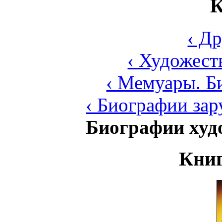
К
‹ Д
‹ Художест
‹ Мемуары. Б
‹ Биографии за
Биографии худ
Книг