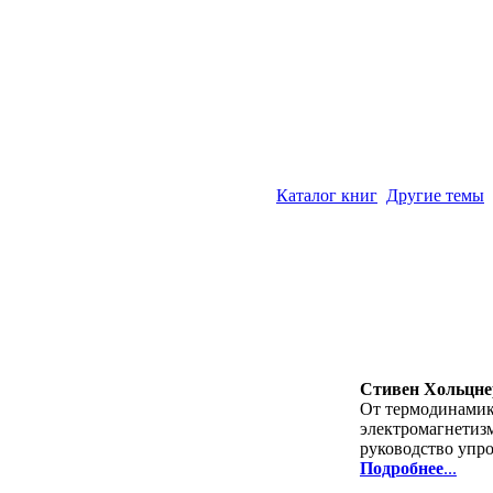
Каталог книг
Другие темы
Стивен Хольцне
От термодинамик
электромагнетизм
руководство упро
Подробнее
...