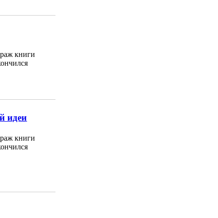
раж книги
кончился
й идеи
раж книги
кончился