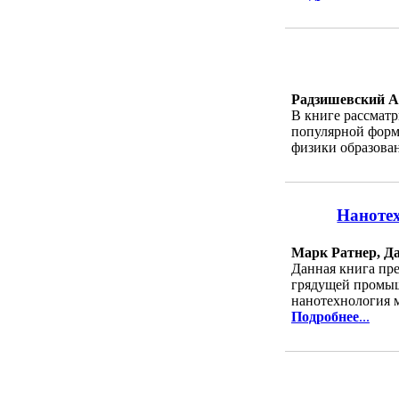
Радзишевский 
В книге рассматр
популярной форме
физики образован
Нанотех
Марк Ратнер, Д
Данная книга пре
грядущей промыш
нанотехнология м
Подробнее
...