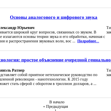
Основы аналогового и цифрового звука
Александр Юрьевич
Ти
ивается широкий круг вопросов, связанных со звуком. В
за
 излагаются основы теории звука и его обработки, начиная с
ия и распространения звуковых волн, вос ...
Подробнее
...
нология: простое объяснение очередной гениально
аниэль Ратнер
Ти
дставляет собой приятное нетехническое руководство по
за
ленной революции - нанотехнологии. К 2015 году
ожет стать сферой с оборотом в триллион долларов, а ...
В начало
« Предыдущая
1