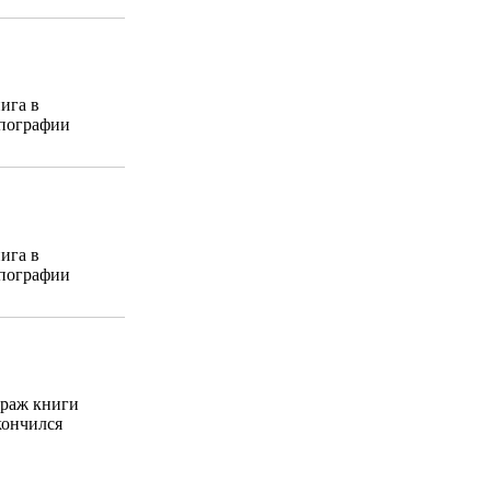
ига в
пографии
ига в
пографии
раж книги
кончился