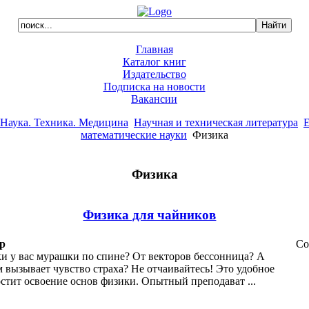
Главная
Каталог книг
Издательство
Подписка на новости
Вакансии
Наука. Техника. Медицина
Научная и техническая литература
Е
математические науки
Физика
Физика
Физика для чайников
р
Co
и у вас мурашки по спине? От векторов бессонница? А
 вызывает чувство страха? Не отчаивайтесь! Это удобное
стит освоение основ физики. Опытный преподават ...