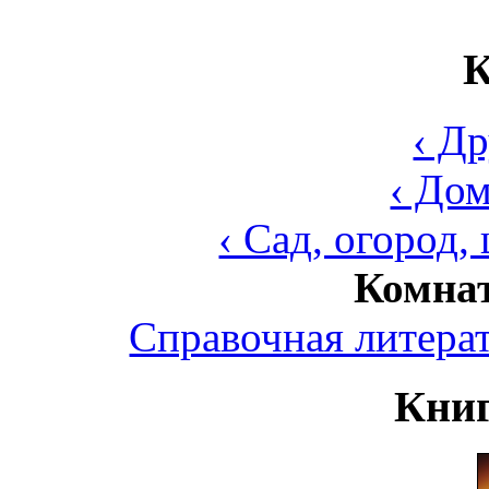
К
‹ Д
‹ До
‹ Сад, огород,
Комнат
Справочная литера
Книг