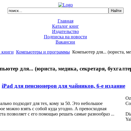
Главная
Каталог книг
Издательство
Подписка на новости
Вакансии
 книги
Компьютеры и программы
Компьютер для... (юриста, мед
ьютер для... (юриста, медика, секретаря, бухгалтер
iPad для пенсионеров для чайников, 6-е издание
Oz
ально подходит для тех, кому за 50. Это небольшое
Co
рое можно взять с собой куда угодно. А превосходная
та позволяет с его помощью решать самые разнообраз ...
Di
Ya