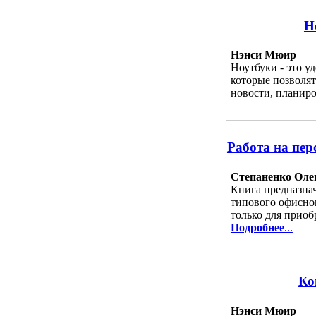
Н
Нэнси Мюир
Ноутбуки - это у
которые позволят
новости, планиро
Работа на пер
Степаненко Оле
Книга предназна
типового офисно
только для приоб
Подробнее
...
Ко
Нэнси Мюир