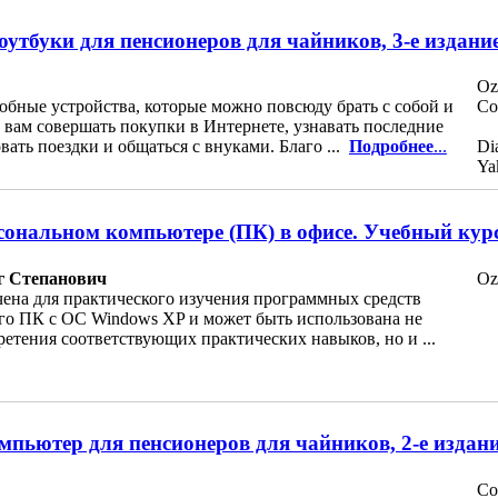
оутбуки для пенсионеров для чайников, 3-е издани
Oz
добные устройства, которые можно повсюду брать с собой и
Co
 вам совершать покупки в Интернете, узнавать последние
вать поездки и общаться с внуками. Благо ...
Подробнее
...
Di
Ya
сональном компьютере (ПК) в офисе. Учебный курс,
г Степанович
Oz
чена для практического изучения программных средств
го ПК с ОС Windows XP и может быть использована не
ретения соответствующих практических навыков, но и ...
мпьютер для пенсионеров для чайников, 2-е издан
Co