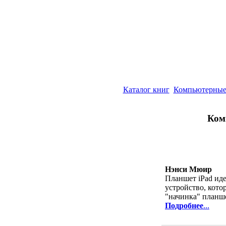
Каталог книг
Компьютерные
Комп
Нэнси Мюир
Планшет iPad иде
устройство, кото
"начинка" планше
Подробнее
...