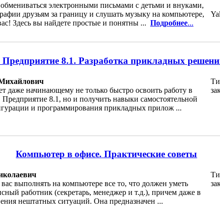
 обмениваться электронными письмами с детьми и внуками,
рафии друзьям за границу и слушать музыку на компьютере,
Ya
вас! Здесь вы найдете простые и понятны ...
Подробнее
...
 Предприятие 8.1. Разработка прикладных решен
 Михайлович
Ти
т даже начинающему не только быстро освоить работу в
за
 Предприятие 8.1, но и получить навыки самостоятельной
игурации и программирования прикладных прилож ...
Компьютер в офисе. Практические советы
иколаевич
Ти
 вас выполнять на компьютере все то, что должен уметь
за
ный работник (секретарь, менеджер и т.д.), причем даже в
ения нештатных ситуаций. Она предназначен ...