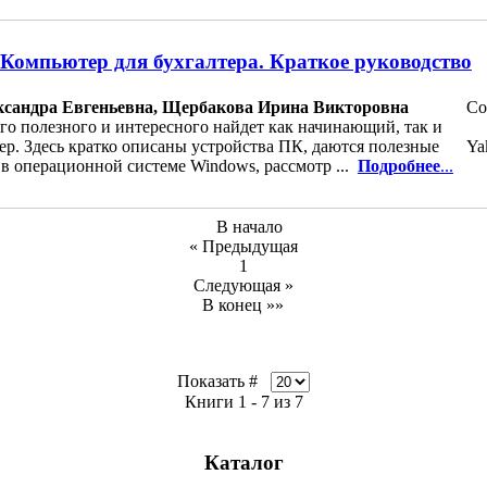
Компьютер для бухгалтера. Краткое руководство
ксандра Евгеньевна, Щербакова Ирина Викторовна
Co
го полезного и интересного найдет как начинающий, так и
р. Здесь кратко описаны устройства ПК, даются полезные
Ya
 в операционной системе Windows, рассмотр ...
Подробнее
...
В начало
« Предыдущая
1
Следующая »
В конец »»
Показать #
Книги 1 - 7 из 7
Каталог