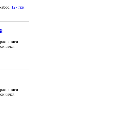
kaboo,
127 грн.
ий
раж книги
кончился
раж книги
кончился