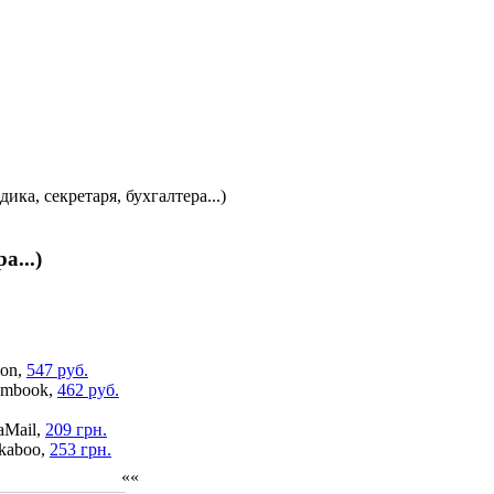
ика, секретаря, бухгалтера...)
а...)
on,
547 руб.
mbook,
462 руб.
aMail,
209 грн.
kaboo,
253 грн.
««