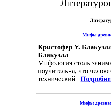
Литературо
Литерату
Мифы древне
Кристофер У. Блакуэл
Блакуэлл
Мифология столь занима
поучительна, что челове
технический
Подробне
Мифы древнег