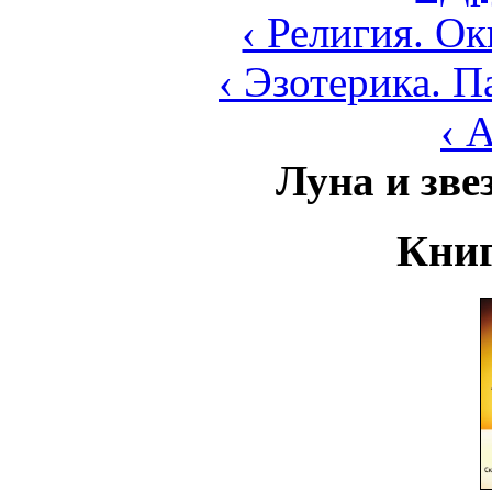
‹ Религия. О
‹ Эзотерика. 
‹ 
Луна и зве
Книг