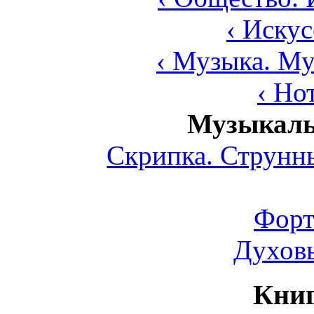
‹ Искус
‹ Музыка. Му
‹ Но
Музыкаль
Скрипка. Струнн
Форт
Духов
Книг