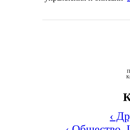
П
К
К
‹ Д
‹ Общество. 