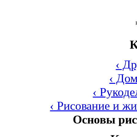
К
‹ Д
‹ До
‹ Рукоде
‹ Рисование и ж
Основы рис