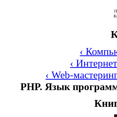
П
К
К
‹ Компь
‹ Интерне
‹ Web-мастерин
PHP. Язык програм
Книг