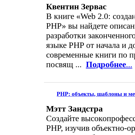
Квентин Зервас
В книге «Web 2.0: созд
PHP» вы найдете описан
разработки законченног
языке PHP от начала и д
современные книги по 
посвящ ...
Подробнее
...
PHP: объекты, шаблоны и ме
Мэтт Зандстра
Создайте высокопрофес
PHP, изучив объектно-о