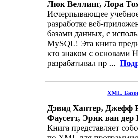
Люк Веллинг, Лора То
Исчерпывающее учебное
разработке веб-приложе
базами данных, с испол
MySQL! Эта книга предн
кто знаком с основами 
разрабатывал пр ...
Под
XML. Базов
Дэвид Хантер, Джефф 
Фаусетт, Эрик ван дер 
Книга представляет соб
по XML для программис