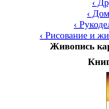
‹ Д
‹ До
‹ Рукоде
‹ Рисование и ж
Живопись ка
Книг