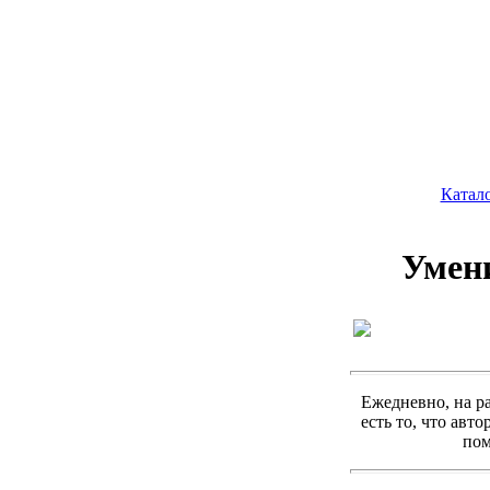
Катал
Умени
Ежедневно, на ра
есть то, что авт
пом