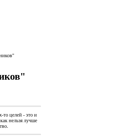
ников"
ников"
-то целей - это и
 как нельзя лучше
тво.