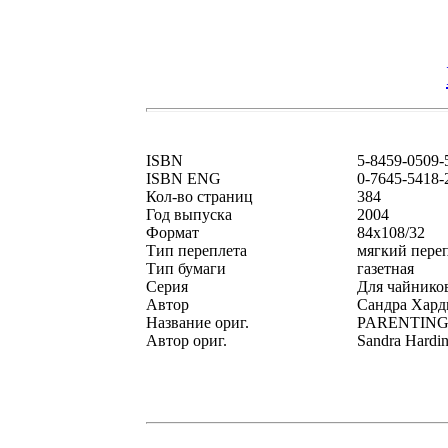
ISBN
5-8459-0509-
ISBN ENG
0-7645-5418-
Кол-во страниц
384
Год выпуска
2004
Формат
84x108/32
Тип переплета
мягкий пере
Тип бумаги
газетная
Серия
Для чайнико
Автор
Сандра Хард
Название ориг.
PARENTING 
Автор ориг.
Sandra Hardi