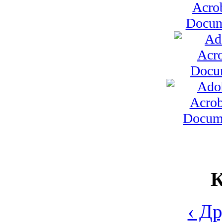
К
‹ Д