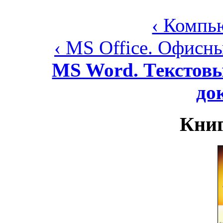
‹ Компь
‹ MS Office. Офис
MS Word. Текстовы
до
Книг