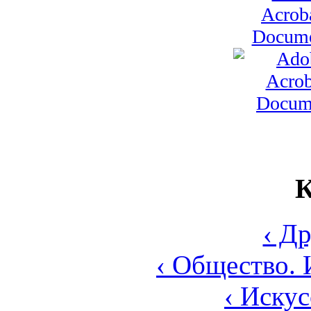
К
‹ Д
‹ Общество. 
‹ Искус