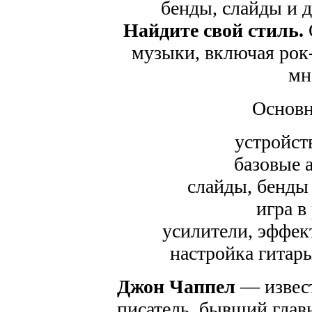
бенды, слайды и 
Найдите свой стиль.
музыки, включая рок-
мн
Основн
устройст
базовые 
слайды, бенды
игра в
усилители, эффек
настройка гитары
Джон Чаппел
— извест
писатель, бывший гла