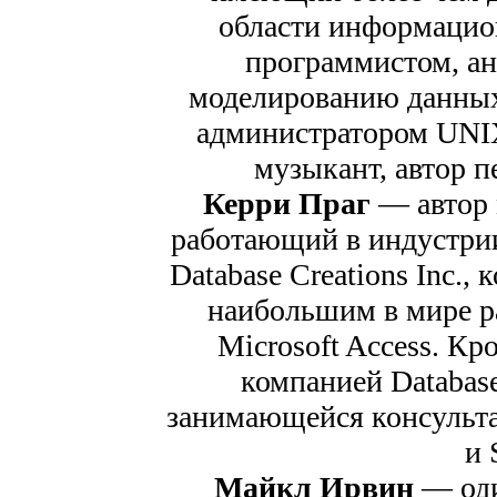
области информацио
программистом, ан
моделированию данных
администратором UNIX
музыкант, автор п
Керри Праг
— автор 
работающий в индустрии
Database Creations Inc.,
наибольшим в мире р
Microsoft Access. Кр
компанией Database
занимающейся консультац
и 
Майкл Ирвин
— оди