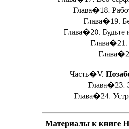
Глава�18. Работ
Глава�19. Без
Глава�20. Будьте н
Глава�21. О
Глава�22.
Часть�V.
Позабо
Глава�23. З
Глава�24. Устра
Материалы к книге Н