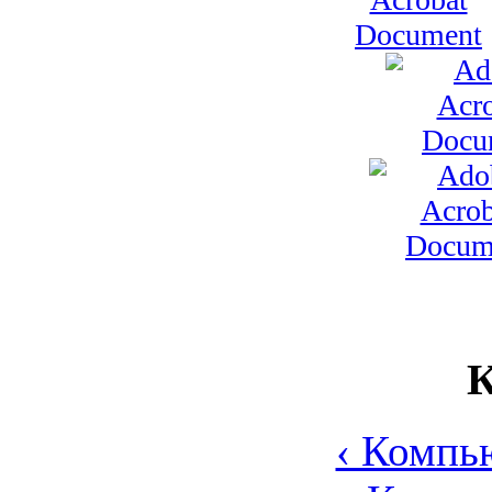
К
‹ Компь