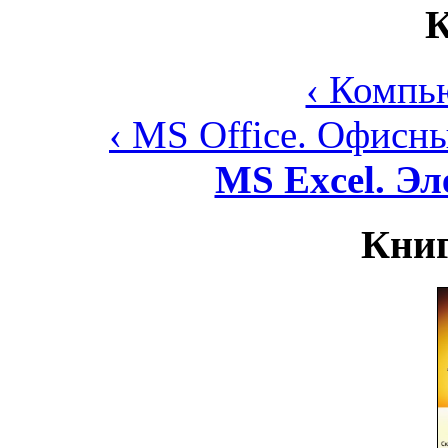
К
‹ Компь
‹ MS Office. Офис
MS Excel. Э
Книг