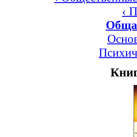
‹ 
Обща
Осно
Психич
Книг