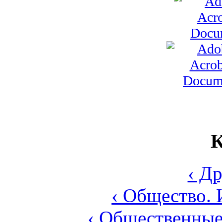
К
‹ Д
‹ Общество. 
‹ Общественные