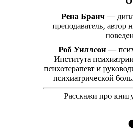
О
Рена Бранч
— дипл
преподаватель, автор 
поведен
Роб Уиллсон
— псих
Института психиатрии
психотерапевт и руковод
психиатрической больн
Расскажи про книгу