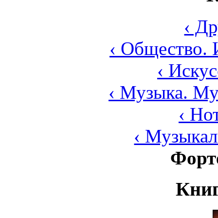
‹ Д
‹ Общество. 
‹ Искус
‹ Музыка. Му
‹ Но
‹ Музыка
Форт
Книг