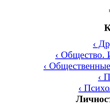
К
‹ Д
‹ Общество. 
‹ Общественные
‹ 
‹ Псих
Личнос