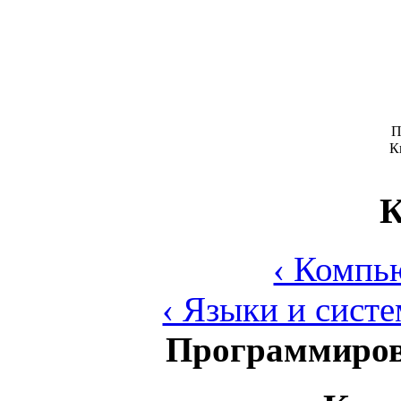
П
К
К
‹ Компь
‹ Языки и сист
Программиров