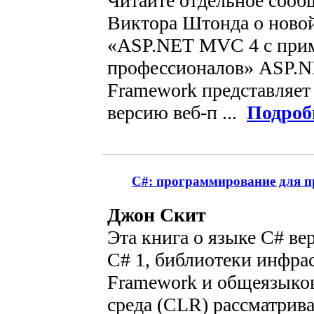
Читайте отдельное сооб
Виктора Штонда о ново
«ASP.NET MVC 4 с прим
профессионалов» ASP.
Framework представляе
версию веб-п ...
Подроб
C#: программирование для пр
Джон Скит
Эта книга о языке C# ве
C# 1, библиотеки инфра
Framework и общеязыко
среда (CLR) рассматрива