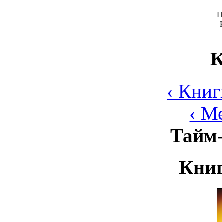
П
К
‹ Книг
‹ М
Тайм
Книг