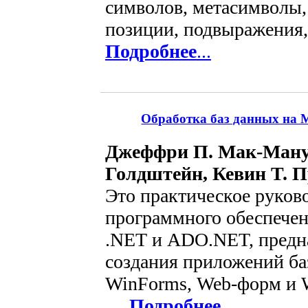
символов, метасимволы,
позиции, подвыражения, 
Подробнее
...
Обработка баз данных на Mic
Джеффри П. Мак-Ману
Голдштейн, Кевин T. 
Это практическое руков
программного обеспечени
.NET и ADO.NET, предн
создания приложений ба
WinForms, Web-форм и 
...
Подробнее
...