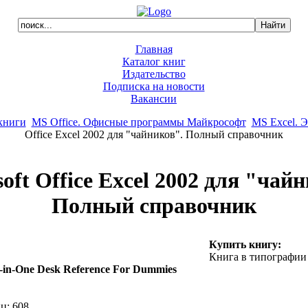
Главная
Каталог книг
Издательство
Подписка на новости
Вакансии
книги
MS Office. Офисные программы Майкрософт
MS Excel. 
Office Excel 2002 для "чайников". Полный справочник
oft Office Excel 2002 для "чай
Полный справочник
Купить книгу:
Книга в типографии
l-in-One Desk Reference For Dummies
ц: 608