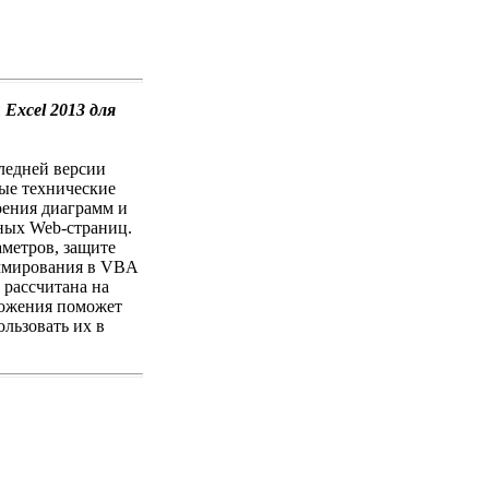
и
Excel 2013 для
ледней версии
ые технические
оения диаграмм и
вных Web-страниц.
аметров, защите
раммирования в VBA
 рассчитана на
ложения поможет
льзовать их в