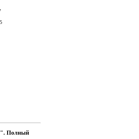
7
5
ов". Полный