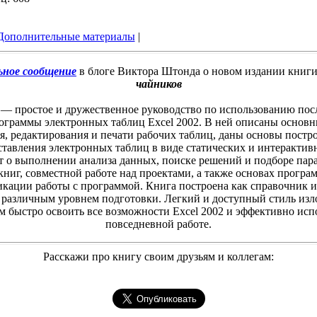
Дополнительные материалы
|
ьное сообщение
в блоге Виктора Штонда о новом издании книг
чайников
 — простое и дружественное руководство по использованию пос
ограммы электронных таблиц Excel 2002. В ней описаны основн
я, редактирования и печати рабочих таблиц, даны основы постр
ставления электронных таблиц в виде статических и интеракти
т о выполнении анализа данных, поиске решений и подборе пар
книг, совместной работе над проектами, а также основах прог
кации работы с программой. Книга построена как справочник и
с различным уровнем подготовки. Легкий и доступный стиль из
м быстро освоить все возможности Excel 2002 и эффективно испо
повседневной работе.
Расскажи про книгу своим друзьям и коллегам: