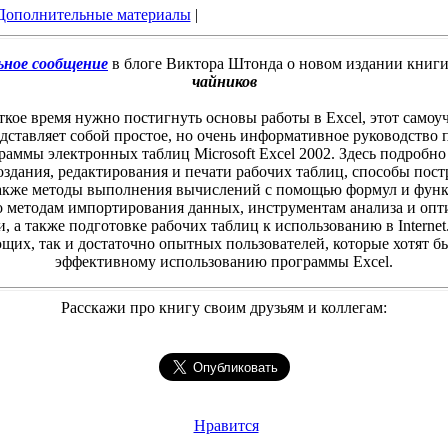
Дополнительные материалы
|
ьное сообщение
в блоге Виктора Штонда о новом издании книг
чайников
ткое время нужно постигнуть основы работы в Excel, этот самоу
дставляет собой простое, но очень информативное руководство
аммы электронных таблиц Microsoft Excel 2002. Здесь подробн
здания, редактирования и печати рабочих таблиц, способы пос
также методы выполнения вычислений с помощью формул и фун
о методам импортирования данных, инструментам анализа и опт
и, а также подготовке рабочих таблиц к использованию в Internet
щих, так и достаточно опытных пользователей, которые хотят б
эффективному использованию программы Excel.
Расскажи про книгу своим друзьям и коллегам:
Нравится