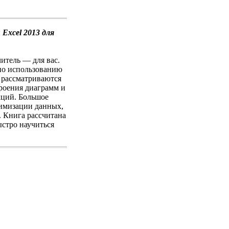
и
Excel 2013 для
читель — для вас.
 по использованию
о рассматриваются
троения диаграмм и
кций. Большое
имизации данных,
. Книга рассчитана
ыстро научиться