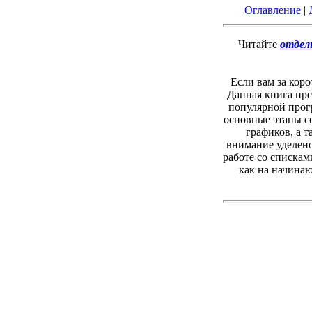
Оглавление
|
Читайте
отдел
Если вам за коро
Данная книга пре
популярной прогр
основные этапы со
графиков, а 
внимание уделен
работе со спискам
как на начинаю