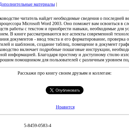
Дополнительные материалы
|
ководстве читатель найдет необходимые сведения о последней 
процессора Microsoft Word 2003. Оно поможет вам освоиться в с
дств работы с текстом и приобрести навыки, необходимые для у
ием. В книге рассматриваются все аспекты современной техноло
ания документов - ввод текста и его форматирование, проверка 
тилей и шаблонов, создание таблиц, помещение в документ граф
уководство включает подробные пошаговые инструкции, необхо
зной информацией. Благодаря простому и доступному стилю изл
орошим помощником для пользователей с различным уровнем по
Расскажи про книгу своим друзьям и коллегам:
Нравится
5-8459-0583-4