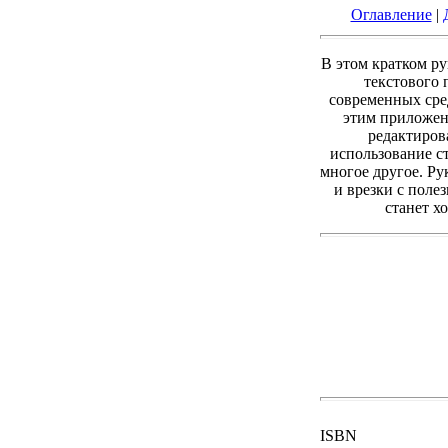
Оглавление
|
В этом кратком ру
текстового 
современных сре
этим приложен
редактиров
использование с
многое другое. Р
и врезки с поле
станет х
ISBN