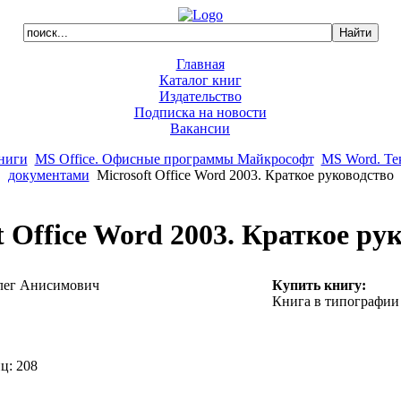
Главная
Каталог книг
Издательство
Подписка на новости
Вакансии
ниги
MS Office. Офисные программы Майкрософт
MS Word. Те
документами
Microsoft Office Word 2003. Краткое руководство
t Office Word 2003. Краткое ру
ег Анисимович
Купить книгу:
Книга в типографии
ц: 208