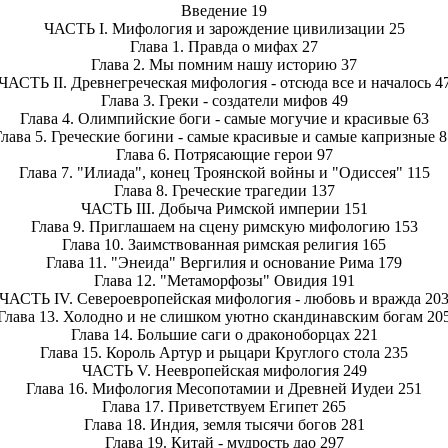
Введение 19
ЧАСТЬ I. Мифология и зарождение цивилизации 25
Глава 1. Правда о мифах 27
Глава 2. Мы помним нашу историю 37
ЧАСТЬ II. Древнегреческая мифология - отсюда все и началось 4
Глава 3. Греки - создатели мифов 49
Глава 4. Олимпийские боги - самые могучие и красивые 63
Глава 5. Греческие богини - самые красивые и самые капризные 8
Глава 6. Потрясающие герои 97
Глава 7. "Илиада", конец Троянской войны и "Одиссея" 115
Глава 8. Греческие трагедии 137
ЧАСТЬ III. Добыча Римской империи 151
Глава 9. Приглашаем на сцену римскую мифологию 153
Глава 10. Заимствованная римская религия 165
Глава 11. "Энеида" Вергилия и основание Рима 179
Глава 12. "Метаморфозы" Овидия 191
ЧАСТЬ IV. Североевропейская мифология - любовь и вражда 20
Глава 13. Холодно и не слишком уютно скандинавским богам 20
Глава 14. Большие саги о драконоборцах 221
Глава 15. Король Артур и рыцари Круглого стола 235
ЧАСТЬ V. Неевропейская мифология 249
Глава 16. Мифология Месопотамии и Древней Иудеи 251
Глава 17. Приветствуем Египет 265
Глава 18. Индия, земля тысячи богов 281
Глава 19. Китай - мудрость дао 297