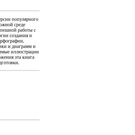
версии популярного
ложной среде
спешной работы с
гии создания и
орфографии,
ики и диаграмм и
димые иллюстрации
ожения эта книга
дготовки.