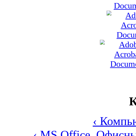
К
‹ Компь
‹ MS Office. Офис