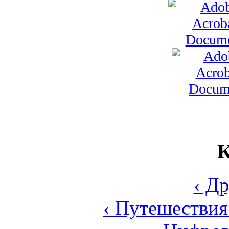
К
‹ Д
‹ Путешествия