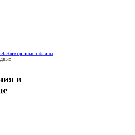
el. Электронные таблицы
одные
ния в
ые