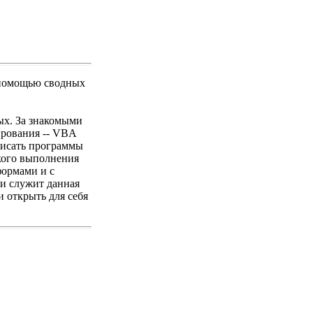
помощью сводных
ых. За знакомыми
ирования -- VBA
 писать программы
ского выполнения
формами и с
и служит данная
и открыть для себя