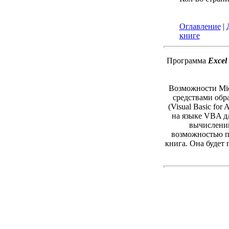
Оглавление
|
книге
Программа
Excel
Возможности Mic
средствами обр
(Visual Basic fo
на языке VBA дл
вычислений
возможностью п
книга. Она будет 