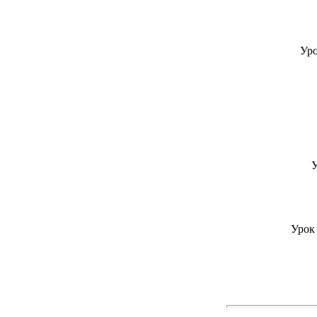
Уро
У
Урок