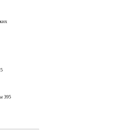
ских
45
ы 395