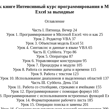
к книге Интенсивный курс программирования в Micr
Excel за выходные
Оглавление
Часть I. Пятница. Вечер 24
Урок 1. Программирование в Microsoft Excel: что и как 25
Урок 2. Редактор VBA 37
Урок 3. Объектная модель Excel 51
Урок 4. Синтаксис и данные в языке VBA 65
Часть II. Суббота. Утро 86
Урок 5. Операторы 87
Урок 6. Управляющие конструкции 95
Урок 7. Процедуры и модули 105
Урок 8. Работа со значениями даты и времени 115
Урок 9. Работа с текстом 123
Урок 10. Использование диапазонов и выделенных областей 137
Часть III. Суббота. День 154
Урок 11. Работа со столбцами, строками и ячейками 155
Урок 12. Программирование с помощью формул 165
3. Программирование с использованием встроенных функций Ex
Урок 14. Форматирование рабочего листа 185
Урок 15. Операции поиска и замены 201
Урок 16. Создание пользовательских панелей инструментов 209