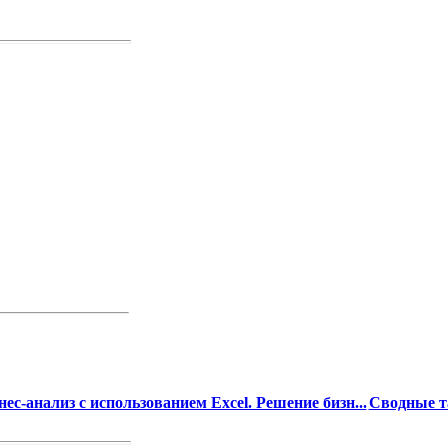
нес-анализ с использованием Excel. Решение бизн...
Сводные та