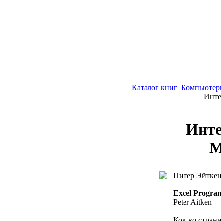
Каталог книг
Компьютер
Инте
Инте
M
Питер Эйтке
Excel Progra
Peter Aitken
Кол-во страни