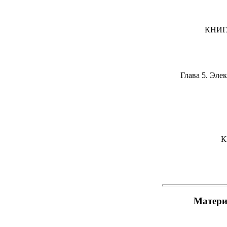
КНИГ
Глава 5. Эле
К
Матери