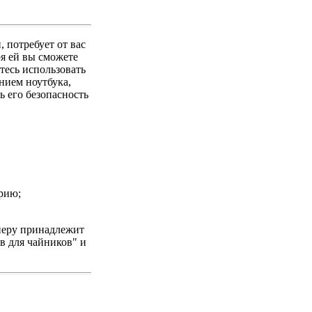
 потребует от вас
ря ей вы сможете
тесь использовать
нием ноутбука,
ь его безопасность
рию;
перу принадлежит
в для чайников" и