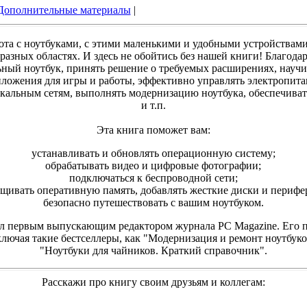
Дополнительные материалы
|
та с ноутбуками, с этими маленькими и удобными устройствами,
разных областях. И здесь не обойтись без нашей книги! Благода
ный ноутбук, принять решение о требуемых расширениях, научи
ложения для игры и работы, эффективно управлять электропита
кальным сетям, выполнять модернизацию ноутбука, обеспечиват
и т.п.
Эта книга поможет вам:
устанавливать и обновлять операционную систему;
обрабатывать видео и цифровые фотографии;
подключаться к беспроводной сети;
щивать оперативную память, добавлять жесткие диски и перифе
безопасно путешествовать с вашим ноутбуком.
л первым выпускающим редактором журнала PC Magazine. Его 
включая такие бестселлеры, как "Модернизация и ремонт ноутбуко
"Ноутбуки для чайников. Краткий справочник".
Расскажи про книгу своим друзьям и коллегам: