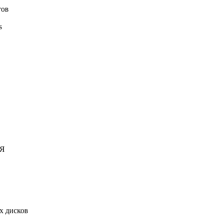
тов
s
Я
х дисков