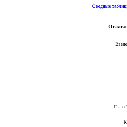
Сводные таблицы 
Оглавл
Введ
Глава 
К