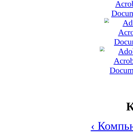
К
‹ Компь