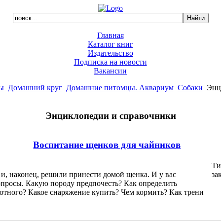
Главная
Каталог книг
Издательство
Подписка на новости
Вакансии
ы
Домашний круг
Домашние питомцы. Аквариум
Собаки
Энци
Энциклопедии и справочники
Воспитание щенков для чайников
Ти
и, наконец, решили принести домой щенка. И у вас
за
опросы. Какую породу предпочесть? Как определить
отного? Какое снаряжение купить? Чем кормить? Как трени