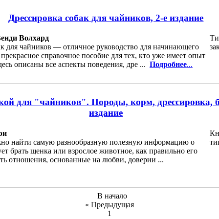
Дрессировка собак для чайников, 2-е издание
Венди Волхард
Ти
ак для чайников — отличное руководство для начинающего
за
прекрасное справочное пособие для тех, кто уже имеет опыт
десь описаны все аспекты поведения, дре ...
Подробнее
...
акой для "чайников". Породы, корм, дрессировка, б
издание
ри
Кн
жно найти самую разнообразную полезную информацию о
ти
дует брать щенка или взрослое животное, как правильно его
ть отношения, основанные на любви, доверии ...
В начало
« Предыдущая
1