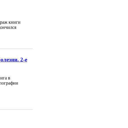
раж книги
кончился
олезни. 2-е
ига в
пографии