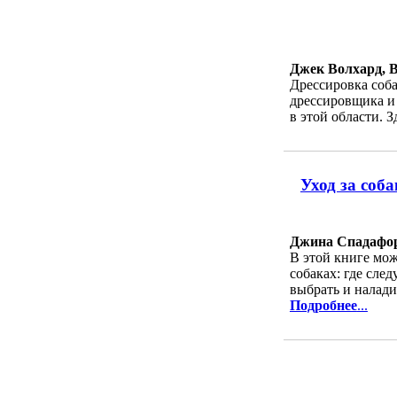
Джек Волхард, 
Дрессировка соб
дрессировщика и 
в этой области. З
Уход за соб
Джина Спадафо
В этой книге мо
собаках: где сле
выбрать и налади
Подробнее
...