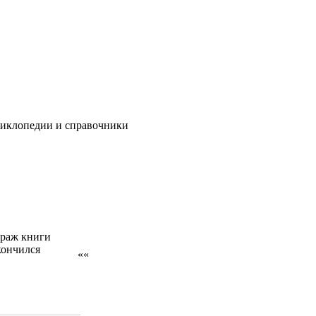
клопедии и справочники
раж книги
кончился
««