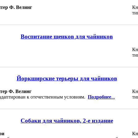
итер Ф. Велинг
Кн
ти
Воспитание щенков для чайников
Кн
ти
Йоркширские терьеры для чайников
тер Ф. Велинг
Кн
адаптирован к отечественным условиям.
Подробнее
...
ти
Собаки для чайников, 2-е издание
ри
Кн