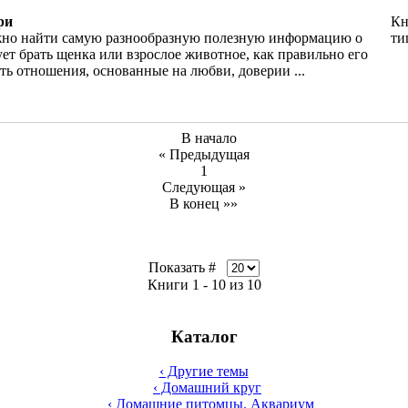
ри
Кн
жно найти самую разнообразную полезную информацию о
ти
дует брать щенка или взрослое животное, как правильно его
ть отношения, основанные на любви, доверии ...
В начало
« Предыдущая
1
Следующая »
В конец »»
Показать #
Книги 1 - 10 из 10
Каталог
‹ Другие темы
‹ Домашний круг
‹ Домашние питомцы. Аквариум