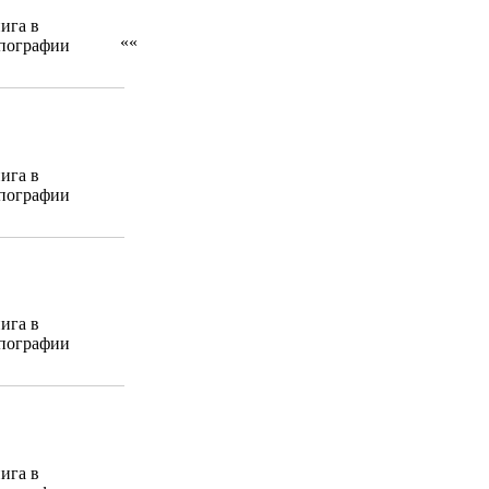
ига в
««
пографии
ига в
пографии
ига в
пографии
ига в