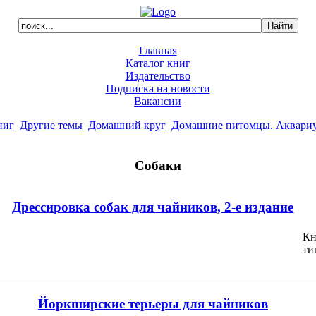
Главная
Каталог книг
Издательство
Подписка на новости
Вакансии
ниг
Другие темы
Домашний круг
Домашние питомцы. Аквари
Собаки
Дрессировка собак для чайников, 2-е издание
Кн
ти
Йоркширские терьеры для чайников