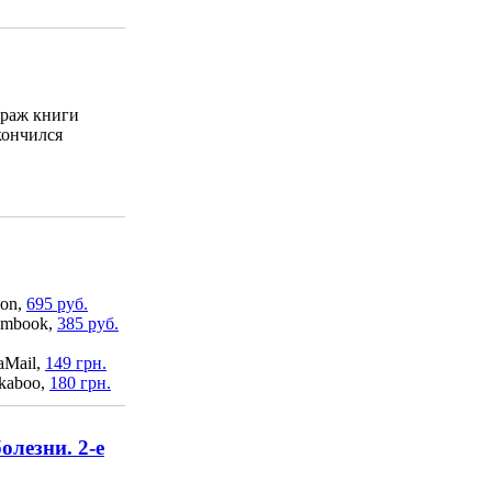
раж книги
кончился
on,
695 руб.
mbook,
385 руб.
aMail,
149 грн.
kaboo,
180 грн.
олезни. 2-е