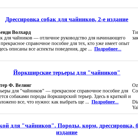
Дрессировка собак для чайников, 2-е издание
Венди Волхард
Ти
ак для чайников — отличное руководство для начинающего
за
прекрасное справочное пособие для тех, кто уже имеет опыт
десь описаны все аспекты поведения, дре ...
Подробнее
...
Йоркширские терьеры для "чайников"
тер Ф. Велинг
Oz
ьеры для "чайников" — прекрасное справочное пособие для
Co
уется собаками породы йоркширский терьер. Здесь в краткой и
ложено все, что нужно: как выбрать ще ...
Подробнее
...
Di
Ya
акой для "чайников". Породы, корм, дрессировка, б
издание