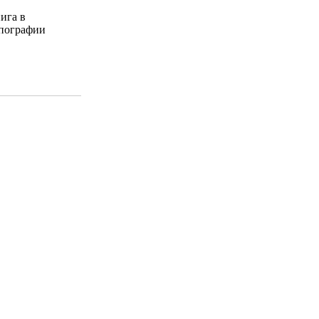
ига в
пографии