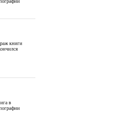
пографии
раж книги
кончился
ига в
пографии