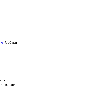
ум
Собаки
ига в
пографии