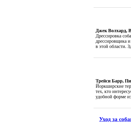
Джек Волхард, 
Дрессировка соб
дрессировщика и 
в этой области. З
Трейси Барр, Пи
Йоркширские тер
тех, кто интерес
удобной форме из
Уход за соб