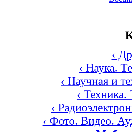
К
‹ Д
‹ Наука. Т
‹ Научная и т
‹ Техника.
‹ Радиоэлектрон
‹ Фото. Видео. А