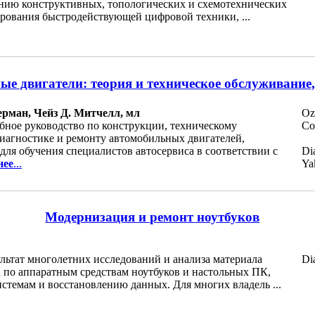
нию конструктивных, топологических и схемотехнических
ирования быстродействующей цифровой техники, ...
е двигатели: теория и техническое обслуживание, 
рман, Чейз Д. Митчелл, мл
Oz
бное руководство по конструкции, техническому
Co
иагностике и ремонту автомобильных двигателей,
для обучения специалистов автосервиса в соответствии с
Di
нее
...
Ya
Модернизация и ремонт ноутбуков
льтат многолетних исследований и анализа материала
Di
 по аппаратным средствам ноутбуков и настольных ПК,
стемам и восстановлению данных. Для многих владель ...