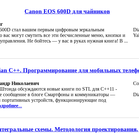
Canon EOS 600D для чайников
нг
600D стал вашим первым цифровым зеркальным
Di
о вас могут смутить все эти бесчисленные меню, кнопки и
Ya
управления. Не бойтесь — у вас в руках нужная книга! В ...
an C++. Программирование для мобильных телеф
андр Николаевич
Co
 Штонда обсуждаются новые книги по STL для C++11 -
ое сообщение в блоге Смартфоны и коммуникаторы —
Di
 портативных устройств, функционирующие под
дробнее
...
тегральные схемы. Методология проектирования, 