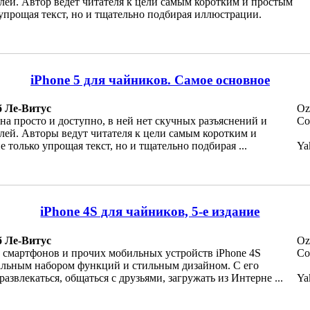
лей. Автор ведет читателя к цели самым коротким и простым
 упрощая текст, но и тщательно подбирая иллюстрации.
iPhone 5 для чайников. Самое основное
б Ле-Витус
Oz
на просто и доступно, в ней нет скучных разъяснений и
Co
лей. Авторы ведут читателя к цели самым коротким и
е только упрощая текст, но и тщательно подбирая ...
Ya
iPhone 4S для чайников, 5-е издание
б Ле-Витус
Oz
 смартфонов и прочих мобильных устройств iPhone 4S
Co
альным набором функций и стильным дизайном. С его
звлекаться, общаться с друзьями, загружать из Интерне ...
Ya