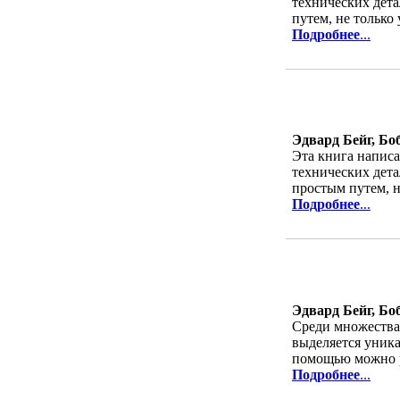
технических дета
путем, не только
Подробнее
...
Эдвард Бейг, Бо
Эта книга написа
технических дета
простым путем, н
Подробнее
...
Эдвард Бейг, Бо
Среди множества
выделяется уник
помощью можно ра
Подробнее
...