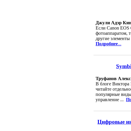
Джули Адэр Ки
Если Canon EOS 
фотоаппаратом, т
другие элементы 
Подробнее
...
Symbi
Труфанов Алекс
В блоге Виктора
читайте отдельн
популярные виды
управление ...
По
Цифровые ин