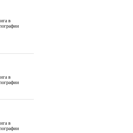
ига в
пографии
ига в
пографии
ига в
пографии