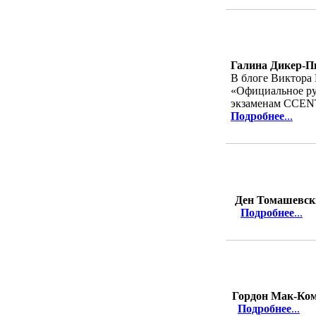
Галина Дикер-
В блоге Виктора
«Официальное ру
экзаменам CCENT/
Подробнее
...
Ден Томашевск
Подробнее
...
Гордон Мак-Ком
Подробнее
...