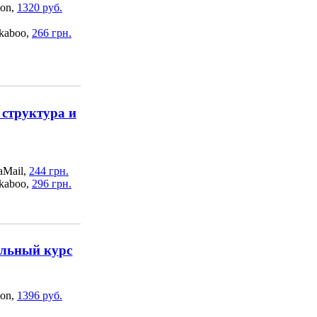
on,
1320 руб.
kaboo,
266 грн.
структура и
aMail,
244 грн.
kaboo,
296 грн.
альный курс
on,
1396 руб.