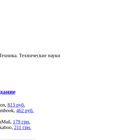
ехника. Технические науки
здание
on,
813 руб.
mbook,
462 руб.
aMail,
179 грн.
kaboo,
211 грн.