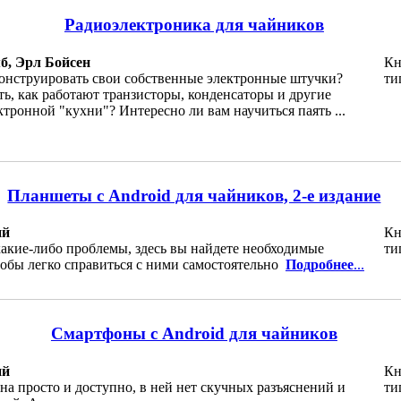
Радиоэлектроника для чайников
б, Эрл Бойсен
Кн
конструировать свои собственные электронные штучки?
ти
ть, как работают транзисторы, конденсаторы и другие
тронной "кухни"? Интересно ли вам научиться паять ...
Планшеты с Android для чайников, 2-е издание
ий
Кн
акие-либо проблемы, здесь вы найдете необходимые
ти
тобы легко справиться с ними самостоятельно
Подробнее
...
Смартфоны с Android для чайников
ий
Кн
на просто и доступно, в ней нет скучных разъяснений и
ти