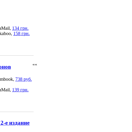
aMail,
134 грн.
kaboo,
158 грн.
««
онов
mbook,
738 руб.
aMail,
139 грн.
2-е издание