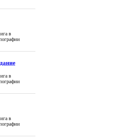
ига в
пографии
здание
ига в
пографии
ига в
пографии