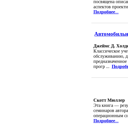
посвящена описа
аспектов проект
Подробнее
...
Автомобильны
Джеймс Д. Холде
Классическое уче
обслуживанию, д
предназначенное 
прогр ...
Подроб
Скотт Мюллер
Эта книга — резу
семинаров автора
операционным си
Подробнее
...