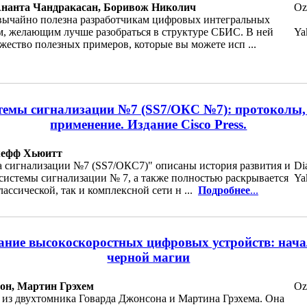
Ананта Чандракасан, Боривож Николич
Oz
звычайно полезна разработчикам цифровых интегральных
м, желающим лучше разобраться в структуре СБИС. В ней
Ya
жество полезных примеров, которые вы можете исп ...
темы сигнализации №7 (SS7/ОКC №7): протоколы, 
применение. Издание Cisco Press.
жефф Хьюитт
а сигнализации №7 (SS7/ОКC7)" описаны история развития и
Di
системы сигнализации № 7, а также полностью раскрывается
Ya
лассической, так и комплексной сети н ...
Подробнее
...
ание высокоскоростных цифровых устройств: нач
черной магии
он, Мартин Грэхем
Oz
 из двухтомника Говарда Джонсона и Мартина Грэхема. Она