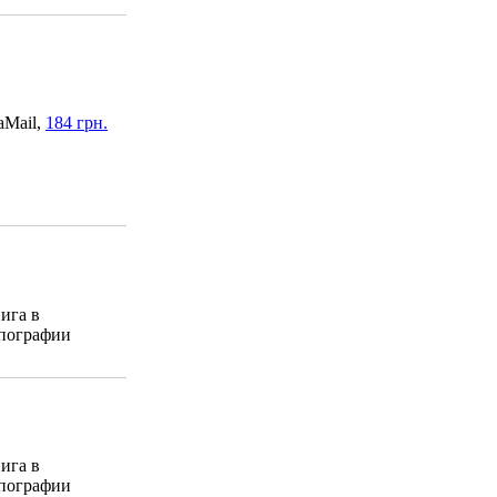
aMail,
184 грн.
ига в
пографии
ига в
пографии