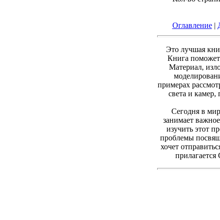
Оглавление
|
Это лучшая кни
Книга поможет 
Материал, изл
моделировани
примерах рассмот
света и камер,
Сегодня в мир
занимает важное
изучить этот п
проблемы посвя
хочет отправитьс
прилагается