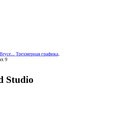
Bryce... Трехмерная графика,
ax 9
d Studio