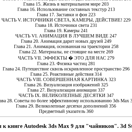
Глава 15. Жизнь в материальном мире 203
Глава 16. Использование составных текстур 213
Глава 17. Заставки и фон 223
ЧАСТЬ V. ИСТОЧНИКИ СВЕТА, КАМЕРЫ, ДЕЙСТВИЕ! 229
Глава 18. Источники света 231
Глава 19. Камеры 241
ЧАСТЬ VI. АНИМАЦИЯ В ЛУЧШЕМ ВИДЕ 247
Глава 20. Анимация дарит новых друзей 249
Глава 21. Анимация, основанная на траектории 258
Глава 22. Материалы, не стоящие на месте 269
ЧАСТЬ VII. ЭФФЕКТЫ � ЭТО ДЛЯ НАС 279
Глава 23. Физика частиц 281
Глава 24. Путешествие сквозь искривленное пространство 296
Глава 25. Реактивные действия 314
ЧАСТЬ VIII. СОВЕРШЕННАЯ КАРТИНКА 323
Глава 26. Визуализация изображений 325
Глава 27. Визуализация анимации 337
ЧАСТЬ IX. ВЕЛИКОЛЕПНЫЕ ДЕСЯТКИ 347
ава 28. Советы по более эффективному использованию 3ds Max 
Глава 29. Великолепные десятки дополнений 356
Предметный указатель 360
к книге Autodesk 3ds Max 9 для "чайников". 3d S