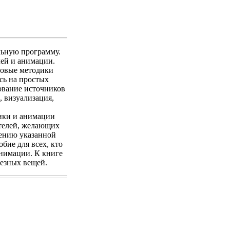
льную программу.
лей и анимации.
зовые методики
сь на простых
ование источников
, визуализация,
ики и анимации
ателей, желающих
шению указанной
бие для всех, кто
анимации. К книге
езных вещей.