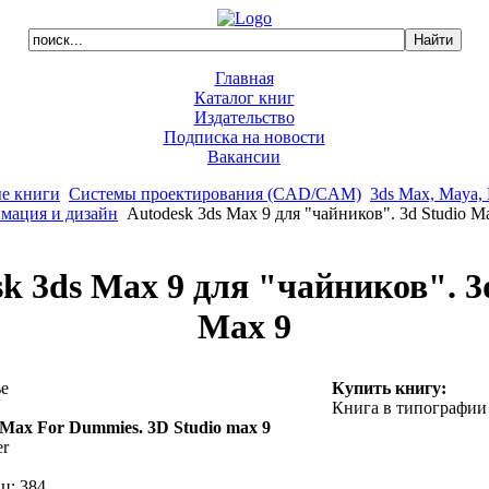
Главная
Каталог книг
Издательство
Подписка на новости
Вакансии
е книги
Системы проектирования (CAD/CAM)
3ds Max, Maya, 
мация и дизайн
Autodesk 3ds Max 9 для "чайников". 3d Studio M
k 3ds Max 9 для "чайников". 3
Max 9
е
Купить книгу:
Книга в типографии
 Max For Dummies. 3D Studio max 9
r
ц: 384