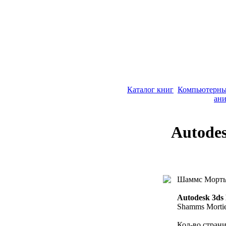
Каталог книг
Компьютерны
ани
Autodes
Шаммс Морть
Autodesk 3ds
Shamms Mortie
Кол-во страни