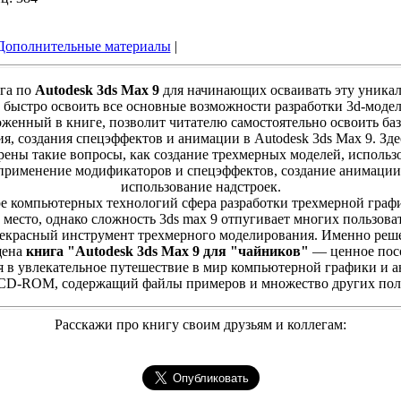
Дополнительные материалы
|
га по
Autodesk 3ds Max 9
для начинающих осваивать эту уника
быстро освоить все основные возможности разработки 3d-моде
оженный в книге, позволит читателю самостоятельно освоить ба
я, создания спецэффектов и анимации в Autodesk 3ds Max 9. Зде
рены такие вопросы, как создание трехмерных моделей, использ
 применение модификаторов и спецэффектов, создание анимации
использование надстроек.
е компьютерных технологий сфера разработки трехмерной граф
 место, однако сложность 3ds max 9 отпугивает многих пользов
рекрасный инструмент трехмерного моделирования. Именно ре
щена
книга "Autodesk 3ds Max 9 для "чайников"
— ценное посо
я в увлекательное путешествие в мир компьютерной графики и 
 CD-ROM, содержащий файлы примеров и множество других пол
Расскажи про книгу своим друзьям и коллегам: