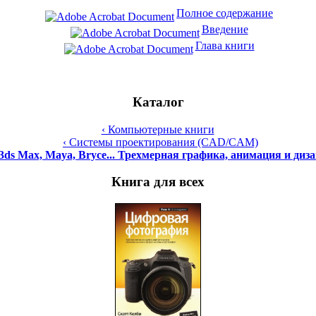
Полное содержание
Введение
Глава книги
Каталог
‹ Компьютерные книги
‹ Системы проектирования (CAD/CAM)
3ds Max, Maya, Bryce... Трехмерная графика, анимация и диз
Книга для всех