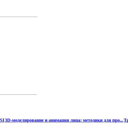
SI
3D-моделирование и анимация лица: методики для про...
Тр