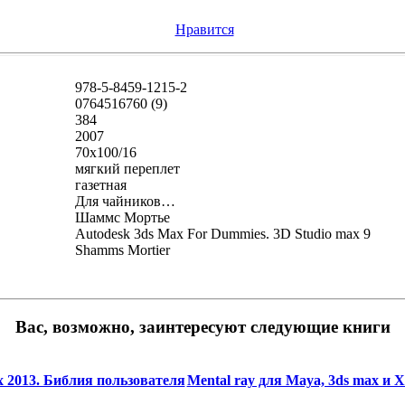
Нравится
978-5-8459-1215-2
0764516760 (9)
384
2007
70x100/16
мягкий переплет
газетная
Для чайников…
Шаммс Мортье
Autodesk 3ds Max For Dummies. 3D Studio max 9
Shamms Mortier
Вас, возможно, заинтересуют следующие книги
x 2013. Библия пользователя
Mental ray для Maya, 3ds max и X