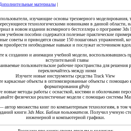
Дополнительные материалы
|
пользователи, изучающие основы трехмерного моделирования, 
тересующиеся технологическими новинками в данной области, н
риал в новом издании всемирного бестселлера о программе 3ds 
ом учебном пособии содержатся полезные практические пример
ные советы и приводятся свыше 150 пошаговых упражнений, ко
ям приобрести необходимые навыки и послужат источником вдох
те к созданию и анимации учебной модели, воспользовавшись п
вступительной главы
аиваемые пользовательские рабочие пространства для решения р
переключайтесь между ними
Изучите новые инструменты средства Track View
те каркасные объекты в оптимизированные объекты с помощью 
форматирования gPoly
е новые методы работы с оснасткой, костями и оболочками пер
авайте физически реалистичные модели с помощью системы Ma
 автор множества книг по компьютерным технологиям, в том ч
зданий книги
3ds Max. Библия пользователя
. Получил ученую ст
инженерной и компьютерной графики.
Расскажи про книгу своим друзьям и коллегам: