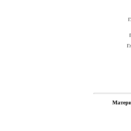
Гла
Гл
Гла
Матери