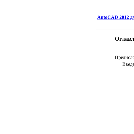
AutoCAD 2012 д
Оглавл
Предисл
Введ