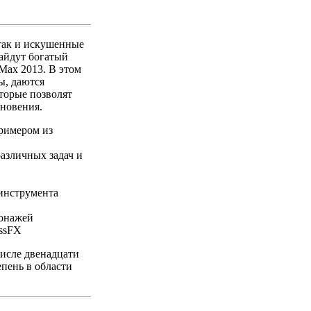
так и искушенные
айдут богатый
Max 2013. В этом
ы, даются
торые позволят
новения.
римером из
азличных задач и
инструмента
сонажей
ssFX
исле двенадцати
епень в области