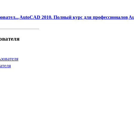
вател...
AutoCAD 2010. Полный курс для профессионалов
Au
ователя