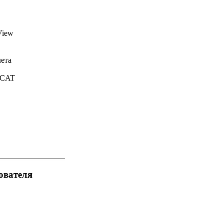
View
ета
 CAT
ователя