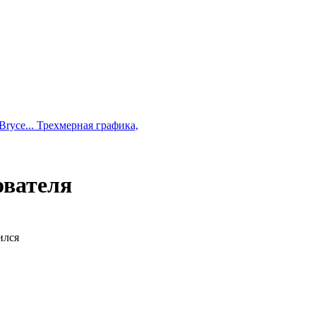
Bryce... Трехмерная графика,
ователя
ился