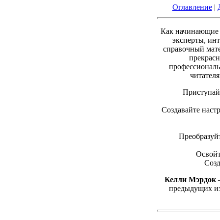
Оглавление
|
Как начинающие 
эксперты, ин
справочный мате
прекрасн
профессиональ
читател
Приступай
Создавайте настр
Преобразуй
Освойт
Созд
Келли Мэрдок
—
предыдущих и