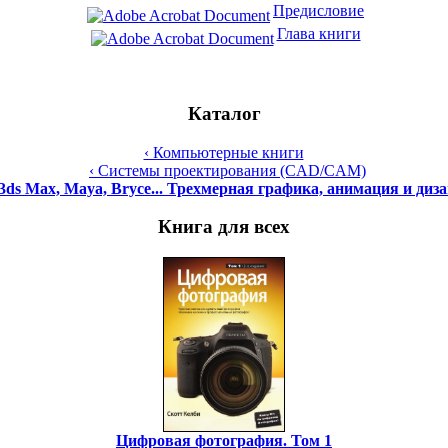
Предисловие
Глава книги
Каталог
‹ Компьютерные книги
‹ Системы проектирования (CAD/CAM)
3ds Max, Maya, Bryce... Трехмерная графика, анимация и диз
Книга для всех
Цифровая фотография. Том 1