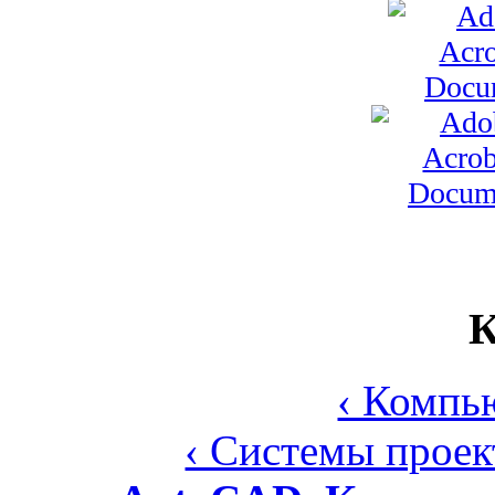
К
‹ Компь
‹ Системы прое