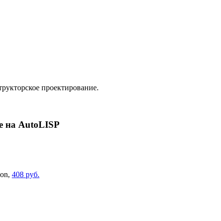
рукторское проектирование.
е на AutoLISP
on,
408 руб.