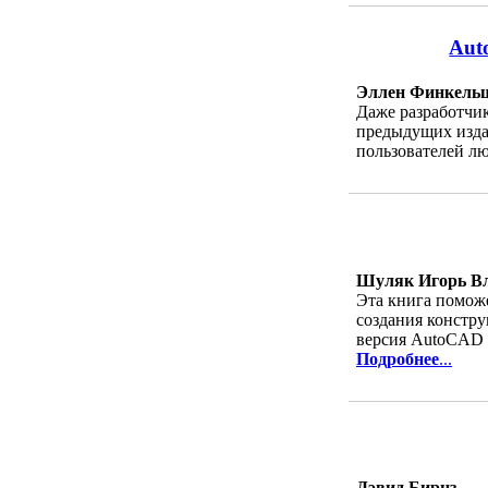
Aut
Эллен Финкель
Даже разработчик
предыдущих издан
пользователей л
Шуляк Игорь В
Эта книга помож
создания констр
версия AutoCAD 2
Подробнее
...
Дэвид Бирнз