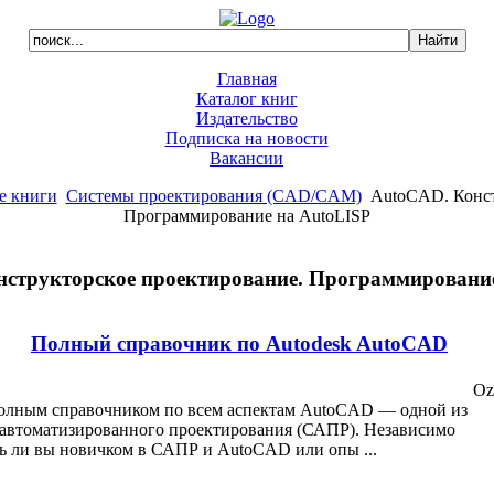
Главная
Каталог книг
Издательство
Подписка на новости
Вакансии
е книги
Системы проектирования (CAD/CAM)
AutoCAD. Конст
Программирование на AutoLISP
структорское проектирование. Программировани
Полный справочник по Autodesk AutoCAD
Oz
полным справочником по всем аспектам AutoCAD — одной из
 автоматизированного проектирования (САПР). Независимо
есь ли вы новичком в САПР и AutoCAD или опы ...