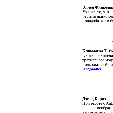
Эллен Финкель
Узнайте то, что 
чертить прямо се
понадобиться в б
Климачева Тать
Книга посвящена
трехмерного мод
пользователей с
Подробнее
...
Дэвид Бирнз
При работе с Au
— ваше воображе
необходимые для 