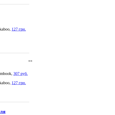
kaboo,
127 грн.
««
mbook,
307 руб.
kaboo,
127 грн.
еля