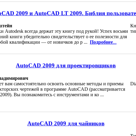
oCAD 2009 и AutoCAD LT 2009. Библия пользоват
штейн
Кн
и Autodesk всегда держат эту книгу под рукой! Успех восьми
ти
ий книги убедительно свидетельствует о ее полезности для
юбой квалификации — от новичков до р ...
Подробнее
...
AutoCAD 2009 для проектировщиков
ладимирович
ет вам самостоятельно освоить основные методы и приемы
Di
укторских чертежей в программе AutoCAD (рассматривается
009). Вы познакомитесь с инструментами и ко ...
AutoCAD 2009 для чайников
Ти