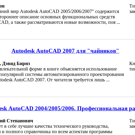
он
Ти
нний мир Autodesk AutoCAD 2005/2006/2007" содержится
за
стороннее описание основных функциональных средств
AD, а также рассматриваются новые возможности, поя ...
Autodesk AutoCAD 2007 для "чайников"
 Дэвид Бирнз
Кн
влекательной форме в книге объясняется использование
ти
популярной системы автоматизированного проектирования
desk AutoCAD 2007. От читателя требуется лишь ...
esk AutoCAD 2004/2005/2006. Профессиональная р
ий Степанович
Ти
ет в себе лучшие качества технического руководства,
за
я и полного справочника по всем аспектам программы