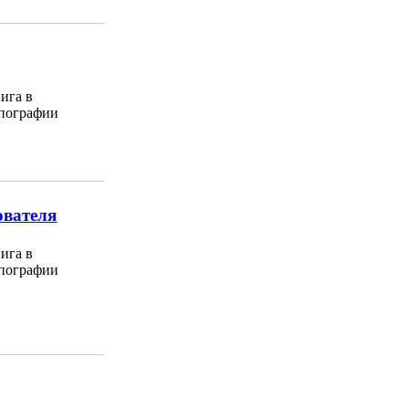
ига в
пографии
ователя
ига в
пографии