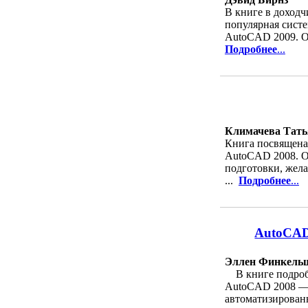
В книге в доходч
популярная сист
AutoCAD 2009. От
Подробнее
...
Климачева Тать
Книга посвящена
AutoCAD 2008. О
подготовки, жел
...
Подробнее
...
AutoCAD
Эллен Финкель
В книге подробн
AutoCAD 2008 — 
автоматизированн