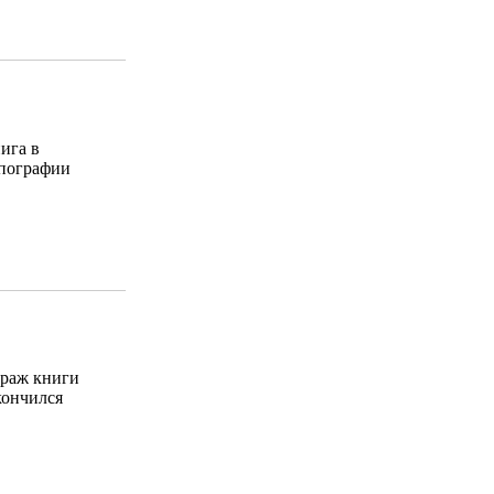
ига в
пографии
раж книги
кончился