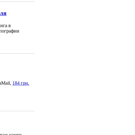
еля
ига в
пографии
aMail,
184 грн.
раж книги