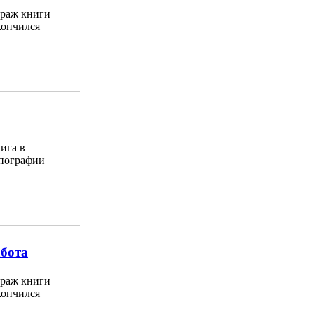
раж книги
кончился
ига в
пографии
абота
раж книги
кончился