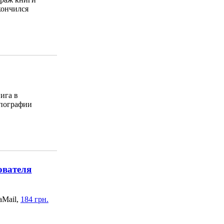
кончился
ига в
пографии
ователя
aMail,
184 грн.