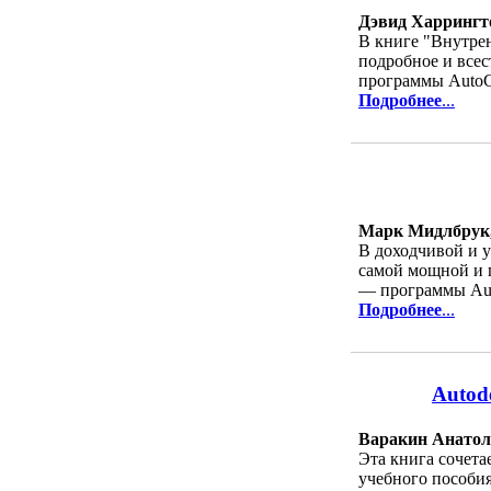
Дэвид Харрингт
В книге "Внутре
подробное и все
программы AutoC
Подробнее
...
Марк Мидлбрук,
В доходчивой и у
самой мощной и 
— программы Auto
Подробнее
...
Autod
Варакин Анатол
Эта книга сочета
учебного пособи