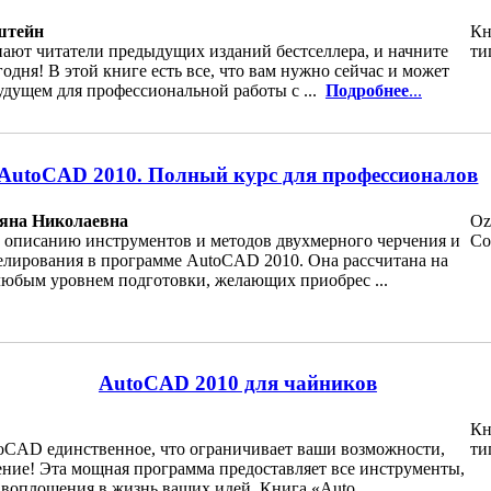
штейн
Кн
знают читатели предыдущих изданий бестселлера, и начните
ти
годня! В этой книге есть все, что вам нужно сейчас и может
удущем для профессиональной работы с ...
Подробнее
...
AutoCAD 2010. Полный курс для профессионалов
яна Николаевна
Oz
 описанию инструментов и методов двухмерного черчения и
Co
елирования в программе AutoCAD 2010. Она рассчитана на
 любым уровнем подготовки, желающих приобрес ...
AutoCAD 2010 для чайников
Кн
toCAD единственное, что ограничивает ваши возможности,
ти
ние! Эта мощная программа предоставляет все инструменты,
воплощения в жизнь ваших идей. Книга «Auto ...